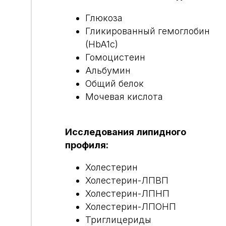
Глюкоза
Гликированный гемоглобин
(HbA1c)
Гомоцистеин
Альбумин
Общий белок
Мочевая кислота
Исследования липидного
профиля:
Холестерин
Холестерин-ЛПВП
Холестерин-ЛПНП
Холестерин-ЛПОНП
Триглицериды