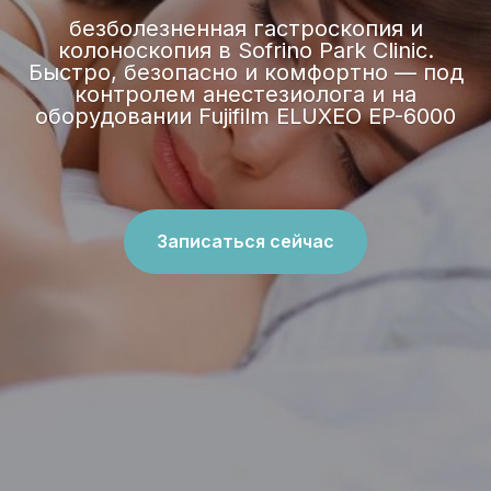
безболезненная гастроскопия и
колоноскопия в Sofrino Park Clinic.
Быстро, безопасно и комфортно — под
контролем анестезиолога и на
оборудовании Fujifilm ELUXEO EP-6000
Записаться сейчас