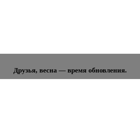
Друзья, весна — время обновления.
ачнем её с заботы о самом главном — о вашем
арим скидку 10% на все виды эндоскопически