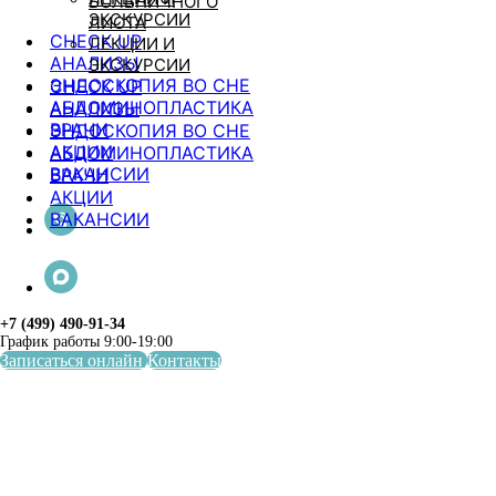
БОЛЬНИЧНОГО
ЭКСКУРСИИ
ЛИСТА
CHECK UP
ЛЕКЦИИ И
АНАЛИЗЫ
ЭКСКУРСИИ
ЭНДОСКОПИЯ ВО СНЕ
CHECK UP
АБДОМИНОПЛАСТИКА
АНАЛИЗЫ
ВРАЧИ
ЭНДОСКОПИЯ ВО СНЕ
АКЦИИ
АБДОМИНОПЛАСТИКА
ВАКАНСИИ
ВРАЧИ
АКЦИИ
ВАКАНСИИ
+7 (499) 490-91-34
График работы 9:00-19:00
Записаться онлайн
Контакты